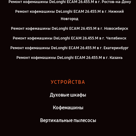
Ремонт кофемашины DeLonghi ECAM 26.455.M в г. Ростов-на-Дону
Ремонт кофемашины DeLonghi ECAM 26.455.M в г. Нижний
Новгород
Ремонт кофемашины DeLonghi ECAM 26.455.M в г. Новосибирск
Ремонт кофемашины DeLonghi ECAM 26.455.M в г. Челябинск
Ремонт кофемашины DeLonghi ECAM 26.455.M в г. Екатеринбург
Ремонт кофемашины DeLonghi ECAM 26.455.M в г. Казань
Ремонт кофемашины DeLonghi ECAM 26.455.M в г. Воронеж
Ремонт кофемашины DeLonghi ECAM 26.455.M в г. Саратов
УСТРОЙСТВА
Ремонт кофемашины DeLonghi ECAM 26.455.M в г. Самара
Духовые шкафы
Ремонт кофемашины DeLonghi ECAM 26.455.M в г. Киров
Ремонт кофемашины DeLonghi ECAM 26.455.M в г. Москва
Кофемашины
Вертикальные пылесосы