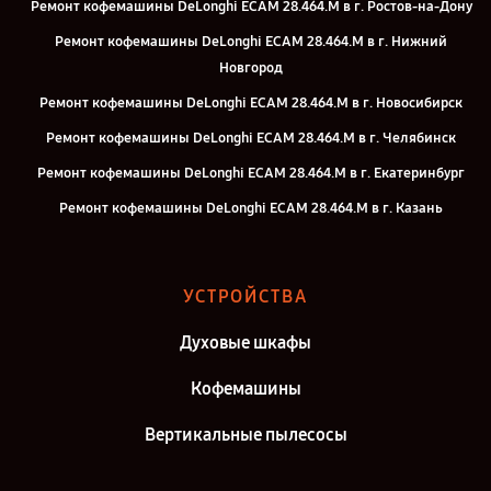
Ремонт кофемашины DeLonghi ECAM 28.464.M в г. Ростов-на-Дону
Ремонт кофемашины DeLonghi ECAM 28.464.M в г. Нижний
Новгород
Ремонт кофемашины DeLonghi ECAM 28.464.M в г. Новосибирск
Ремонт кофемашины DeLonghi ECAM 28.464.M в г. Челябинск
Ремонт кофемашины DeLonghi ECAM 28.464.M в г. Екатеринбург
Ремонт кофемашины DeLonghi ECAM 28.464.M в г. Казань
Ремонт кофемашины DeLonghi ECAM 28.464.M в г. Воронеж
Ремонт кофемашины DeLonghi ECAM 28.464.M в г. Саратов
УСТРОЙСТВА
Ремонт кофемашины DeLonghi ECAM 28.464.M в г. Самара
Духовые шкафы
Ремонт кофемашины DeLonghi ECAM 28.464.M в г. Киров
Ремонт кофемашины DeLonghi ECAM 28.464.M в г. Москва
Кофемашины
Вертикальные пылесосы