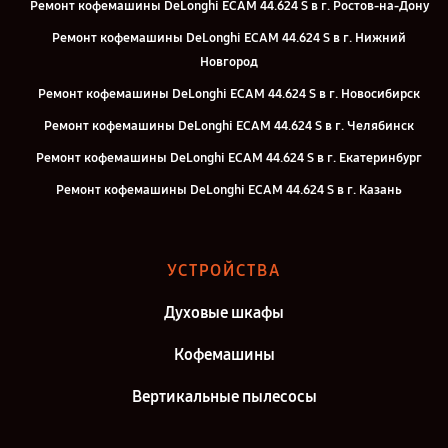
Ремонт кофемашины DeLonghi ECAM 44.624 S в г. Ростов-на-Дону
Ремонт кофемашины DeLonghi ECAM 44.624 S в г. Нижний
Новгород
Ремонт кофемашины DeLonghi ECAM 44.624 S в г. Новосибирск
Ремонт кофемашины DeLonghi ECAM 44.624 S в г. Челябинск
Ремонт кофемашины DeLonghi ECAM 44.624 S в г. Екатеринбург
Ремонт кофемашины DeLonghi ECAM 44.624 S в г. Казань
Ремонт кофемашины DeLonghi ECAM 44.624 S в г. Воронеж
Ремонт кофемашины DeLonghi ECAM 44.624 S в г. Саратов
УСТРОЙСТВА
Ремонт кофемашины DeLonghi ECAM 44.624 S в г. Самара
Духовые шкафы
Ремонт кофемашины DeLonghi ECAM 44.624 S в г. Киров
Ремонт кофемашины DeLonghi ECAM 44.624 S в г. Москва
Кофемашины
Вертикальные пылесосы