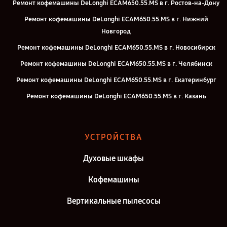
Ремонт кофемашины DeLonghi ECAM650.55.MS в г. Ростов-на-Дону
Ремонт кофемашины DeLonghi ECAM650.55.MS в г. Нижний
Новгород
Ремонт кофемашины DeLonghi ECAM650.55.MS в г. Новосибирск
Ремонт кофемашины DeLonghi ECAM650.55.MS в г. Челябинск
Ремонт кофемашины DeLonghi ECAM650.55.MS в г. Екатеринбург
Ремонт кофемашины DeLonghi ECAM650.55.MS в г. Казань
Ремонт кофемашины DeLonghi ECAM650.55.MS в г. Воронеж
Ремонт кофемашины DeLonghi ECAM650.55.MS в г. Саратов
УСТРОЙСТВА
Ремонт кофемашины DeLonghi ECAM650.55.MS в г. Самара
Духовые шкафы
Ремонт кофемашины DeLonghi ECAM650.55.MS в г. Киров
Ремонт кофемашины DeLonghi ECAM650.55.MS в г. Москва
Кофемашины
Вертикальные пылесосы