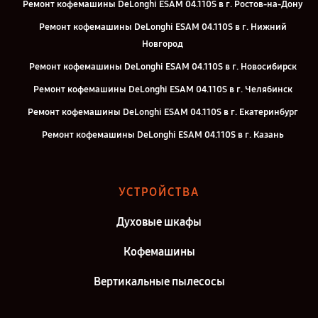
Ремонт кофемашины DeLonghi ESAM 04.110S в г. Ростов-на-Дону
Ремонт кофемашины DeLonghi ESAM 04.110S в г. Нижний
Новгород
Ремонт кофемашины DeLonghi ESAM 04.110S в г. Новосибирск
Ремонт кофемашины DeLonghi ESAM 04.110S в г. Челябинск
Ремонт кофемашины DeLonghi ESAM 04.110S в г. Екатеринбург
Ремонт кофемашины DeLonghi ESAM 04.110S в г. Казань
Ремонт кофемашины DeLonghi ESAM 04.110S в г. Воронеж
Ремонт кофемашины DeLonghi ESAM 04.110S в г. Саратов
УСТРОЙСТВА
Ремонт кофемашины DeLonghi ESAM 04.110S в г. Самара
Духовые шкафы
Ремонт кофемашины DeLonghi ESAM 04.110S в г. Киров
Ремонт кофемашины DeLonghi ESAM 04.110S в г. Москва
Кофемашины
Вертикальные пылесосы