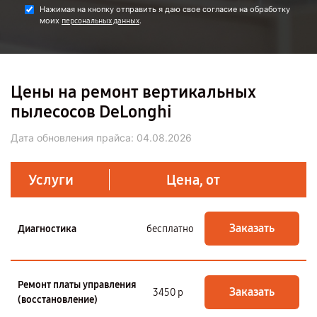
Нажимая на кнопку отправить я даю свое согласие на обработку
моих
.
персональных данных
Цены на ремонт вертикальных
пылесосов DeLonghi
Дата обновления прайса:
04.08.2026
Услуги
Цена, от
Заказать
Диагностика
бесплатно
Ремонт платы управления
Заказать
3450 р
(восстановление)